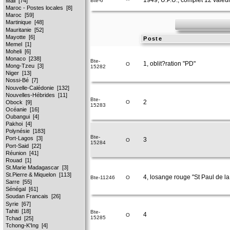
Bte-6
**
Poste
Bte-
1, oblit?ration "PD"
O
15282
Bte-
2
O
15283
Bte-
3
O
15284
4, losange rouge "St Paul de la
Bte-11246
O
Bte-
4
O
15285