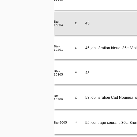
Bte-
45
O
15304
Bte-
45, oblitération bleue: 35c. Vio
O
10201
Bte-
48
**
15305
Bte-
53, oblitération Cad Nouméa, s
O
10706
55, centrage courant: 30c. Bru
Bte-2005
*