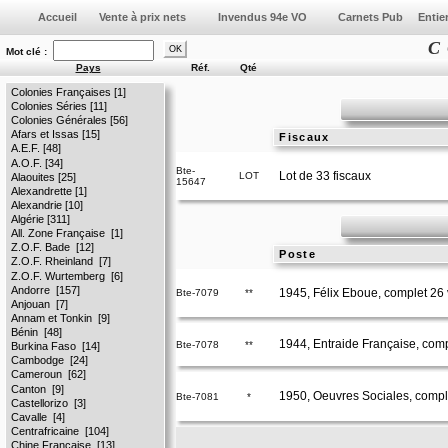
Vente à prix nets
Invendus 94e VO
C 
Mot clé :
Pays
Réf.
Qté
Colonies Françaises [1]
Colonies Séries [11]
Colonies Générales [56]
Afars et Issas [15]
Fiscaux
A.E.F. [48]
A.O.F. [34]
Bte-
Lot de 33 fiscaux
LOT
Alaouites [25]
15647
Alexandrette [1]
Alexandrie [10]
Algérie [311]
Poste
1945, Félix Eboue, complet 26 
Bte-7079
**
1944, Entraide Française, comp
Bte-7078
**
1950, Oeuvres Sociales, compl
Bte-7081
*