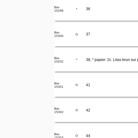
Bte-
36
*
15299
Bte-
37
O
15300
Bte-
38, * papier: 2c. Lilas-brun sur 
*
10202
Bte-
41
O
15301
Bte-
42
O
15302
Bte-
44
O
15303