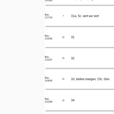
14160
Bte-
31a, 5c. vert sur vert
*
12743
Bte-
31
O
15296
Bte-
32
O
15297
Bte-
33, belles marges: 15c. Gris
O
10906
Bte-
34
O
15298