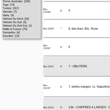
Bte-
5
O
15286
6, très frais: 80c. Rose
Bte-2000
*
Bte-
6
O
15287
7 - OBLITERE
Bte-2002
O
Bte-
7, belles marges: 1c. Napoléon 
O
10197
13b - CHIFFRES 4 LARGES - 
Bte-2003
O