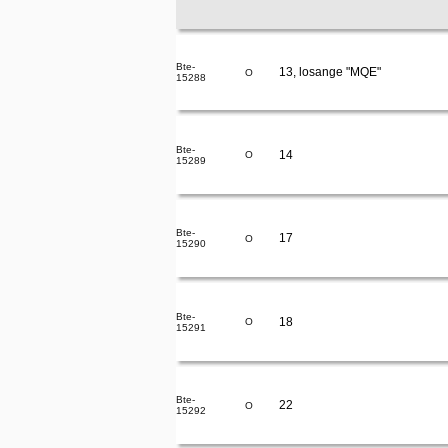
Bte-
13, losange "MQE"
O
15288
Bte-
14
O
15289
Bte-
17
O
15290
Bte-
18
O
15291
Bte-
22
O
15292