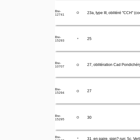
Bte-
23a, type III, oblitéré "CCH" (c
O
12741
Bte-
25
*
15293
Bte-
27, oblitération Cad Pondiché
O
10707
Bte-
27
O
15294
Bte-
30
O
15295
Bte-
31, en paire, sign? run: 5c. Vert
*