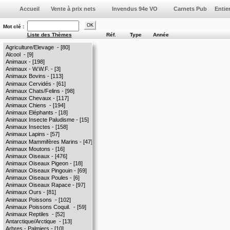
Vente à prix nets
Invendus 94e VO
Mot clé :
Liste des Thèmes
Réf.
Type
Année