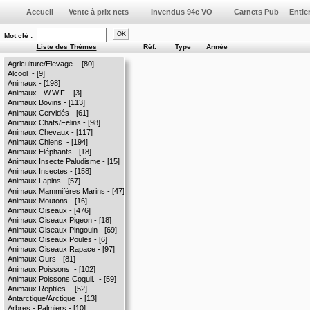
Vente à prix nets
Invendus 94e VO
Mot clé :
Liste des Thèmes
Réf.
Type
Année