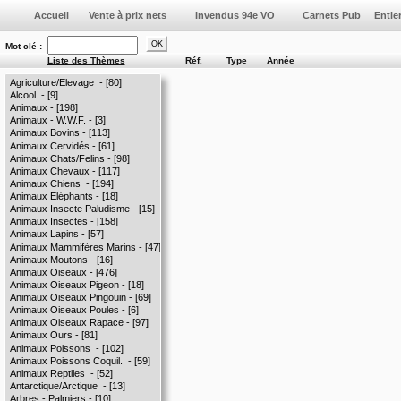
Vente à prix nets
Invendus 94e VO
Mot clé :
Liste des Thèmes
Réf.
Type
Année