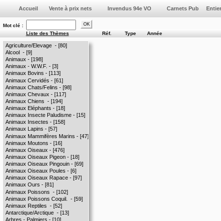
Vente à prix nets
Invendus 94e VO
Mot clé :
Liste des Thèmes
Réf.
Type
Année