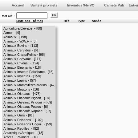
Vente à prix nets
Invendus 94e VO
Mot clé :
Liste des Thèmes
Réf.
Type
Année