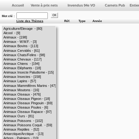
Vente à prix nets
Invendus 94e VO
Mot clé :
Liste des Thèmes
Réf.
Type
Année