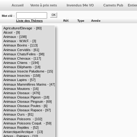
Vente à prix nets
Invendus 94e VO
Mot clé :
Liste des Thèmes
Réf.
Type
Année