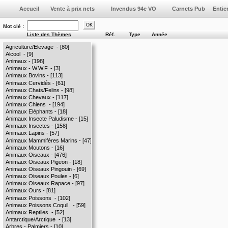
Vente à prix nets
Invendus 94e VO
Mot clé :
Liste des Thèmes
Réf.
Type
Année